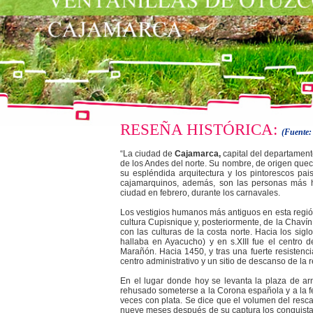
RESEÑA HISTÓRICA:
(Fuente:
“La ciudad de
Cajamarca,
capital del departamento
de los Andes del norte. Su nombre, de origen quechua
su espléndida arquitectura y los pintorescos pai
cajamarquinos, además, son las personas más hos
ciudad en febrero, durante los carnavales.
Los vestigios humanos más antiguos en esta región
cultura Cupisnique y, posteriormente, de la Chavín
con las culturas de la costa norte. Hacia los siglo
hallaba en Ayacucho) y en s.XIII fue el centro 
Marañón. Hacia 1450, y tras una fuerte resistenc
centro administrativo y un sitio de descanso de la
En el lugar donde hoy se levanta la plaza de ar
rehusado someterse a la Corona española y a la fe c
veces con plata. Se dice que el volumen del rescate
nueve meses después de su captura los conquistado