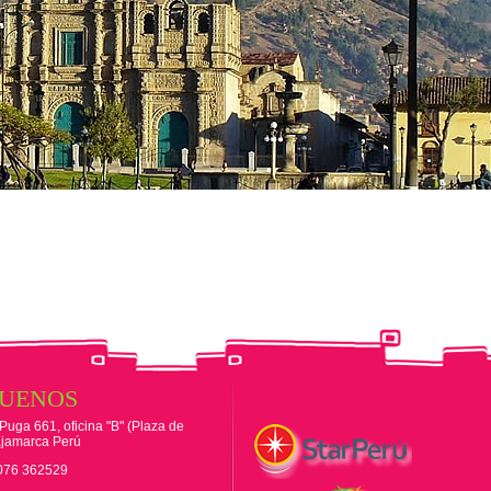
QUENOS
 Puga 661, oficina "B" (Plaza de
jamarca Perú
1 076 362529