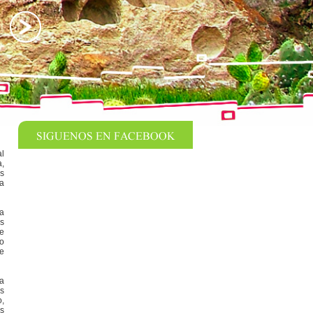
al
a,
os
la
la
os
se
to
te
ía
os
o,
es