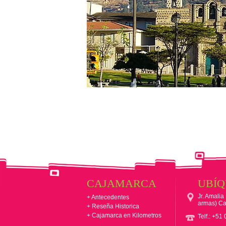
CAJAMARCA
UBÍ
Jr. Amalia
+ Antecedentes
armas) Ca
+ Reseña Historica
+ Cajamarca en Kilometros
Telf.: +5