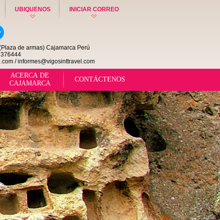
UBIQUENOS
INICIAR CORREO
" (Plaza de armas) Cajamarca Perú
2 376444
l.com / informes@vigosinttravel.com
ACERCA DE
CONTÁCTENOS
CAJAMARCA