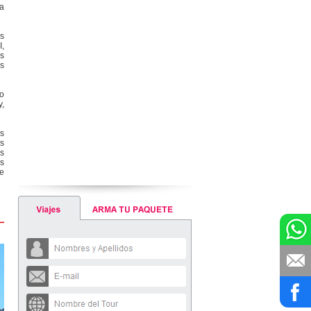
ca
as
I,
es
as
do
y,
us
es
os
es
de