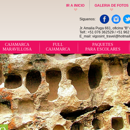
IR A INICIO
GALERIA DE FOTOS
Siguenos:
Jr. Amalia Puga 661, oficina "B
Telf.: +51 076 362529 / +51 96
E_mail: vigosint_travel@hotmai
CAJAMARCA
FULL
PAQUETES
MARAVILLOSA
CAJAMARCA
PARA ESCOLARES