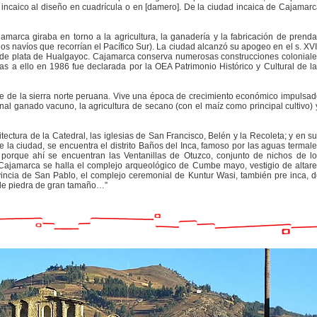
 incaico al diseño en cuadrícula o en [damero]. De la ciudad incaica de Cajamar
amarca giraba en torno a la agricultura, la ganadería y la fabricación de prend
 los navíos que recorrían el Pacífico Sur). La ciudad alcanzó su apogeo en el s. XVI
s de plata de Hualgayoc. Cajamarca conserva numerosas construcciones colonial
as a ello en 1986 fue declarada por la OEA Patrimonio Histórico y Cultural de l
e de la sierra norte peruana. Vive una época de crecimiento económico impulsa
ional ganado vacuno, la agricultura de secano (con el maíz como principal cultivo) 
itectura de la Catedral, las iglesias de San Francisco, Belén y la Recoleta; y en s
e la ciudad, se encuentra el distrito Baños del Inca, famoso por las aguas termal
orque ahí se encuentran las Ventanillas de Otuzco, conjunto de nichos de l
e Cajamarca se halla el complejo arqueológico de Cumbe mayo, vestigio de altar
incia de San Pablo, el complejo ceremonial de Kuntur Wasi, también pre inca, 
 de piedra de gran tamaño…”