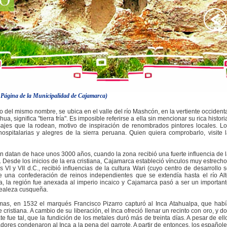
 Página de la Municipalidad de Cajamarca)
 del mismo nombre, se ubica en el valle del río Mashcón, en la vertiente occident
, significa "tierra fría". Es imposible referirse a ella sin mencionar su rica histori
sajes que la rodean, motivo de inspiración de renombrados pintores locales. L
pitalarias y alegres de la sierra peruana. Quien quiera comprobarlo, visite 
 datan de hace unos 3000 años, cuando la zona recibió una fuerte influencia de 
. Desde los inicios de la era cristiana, Cajamarca estableció vínculos muy estrech
s VI y VII d.C., recibió influencias de la cultura Wari (cuyo centro de desarrollo 
de una confederación de reinos independientes que se extendía hasta el río Al
ia, la región fue anexada al imperio incaico y Cajamarca pasó a ser un importan
 realeza cusqueña.
mas, en 1532 el marqués Francisco Pizarro capturó al Inca Atahualpa, que hab
ristiana. A cambio de su liberación, el Inca ofreció llenar un recinto con oro, y d
 fue tal, que la fundición de los metales duró más de treinta días. A pesar de ell
res condenaron al Inca a la pena del garrote. A partir de entonces, los español