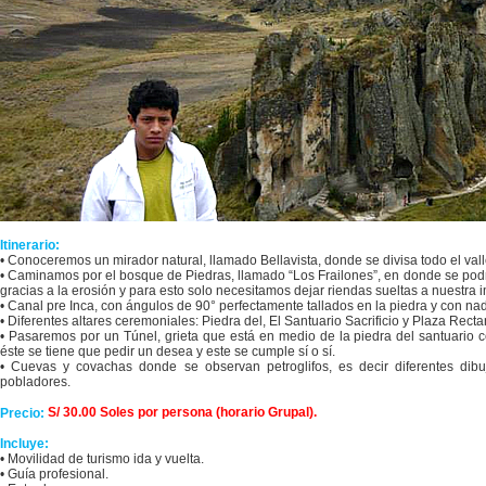
Itinerario:
• Conoceremos un mirador natural, llamado Bellavista, donde se divisa todo el val
• Caminamos por el bosque de Piedras, llamado “Los Frailones”, en donde se podr
gracias a la erosión y para esto solo necesitamos dejar riendas sueltas a nuestra 
• Canal pre Inca, con ángulos de 90° perfectamente tallados en la piedra y con n
• Diferentes altares ceremoniales: Piedra del, El Santuario Sacrificio y Plaza Rect
• Pasaremos por un Túnel, grieta que está en medio de la piedra del santuario 
éste se tiene que pedir un desea y este se cumple sí o sí.
• Cuevas y covachas donde se observan petroglifos, es decir diferentes dib
pobladores.
S/ 30.00 Soles por persona (horario Grupal).
Precio:
Incluye:
• Movilidad de turismo ida y vuelta.
• Guía profesional.