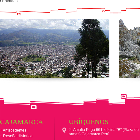
• Entradas.
CAJAMARCA
UBÍQUENOS
Jr. Amalia Puga 661, oficina "B" (Plaza de
+ Antecedentes
armas) Cajamarca Perú
+ Reseña Historica