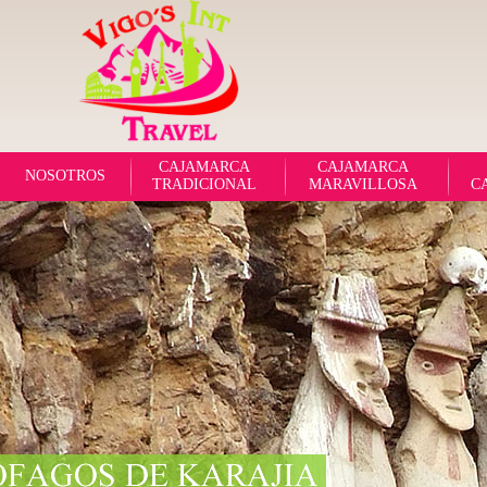
CAJAMARCA
CAJAMARCA
NOSOTROS
TRADICIONAL
MARAVILLOSA
C