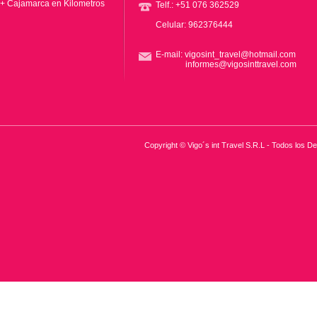
+ Cajamarca en Kilometros
Telf.: +51 076 362529
Celular: 962376444
E-mail: vigosint_travel@hotmail.com
informes@vigosinttravel.com
Copyright © Vigo´s int Travel S.R.L - Todos los