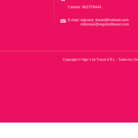
Celular: 962376444
E-mail: vigosint_travel@hotmail.com
informes@vigosinttravel.com
Copyright © Vigo´s int Travel S.R.L - Todos los