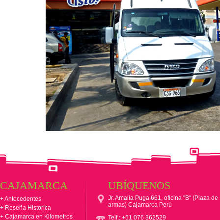
CAJAMARCA
UBÍQUENOS
Jr. Amalia Puga 661, oficina "B" (Plaza de
+ Antecedentes
armas) Cajamarca Perú
+ Reseña Historica
+ Cajamarca en Kilometros
Telf.: +51 076 362529