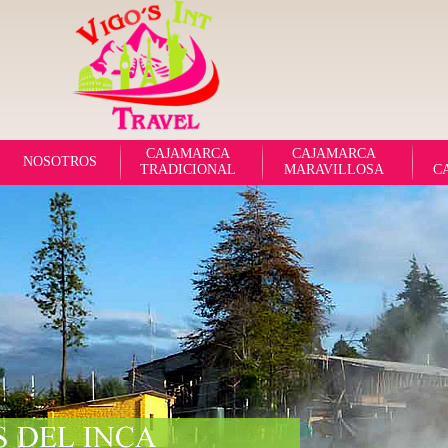
CAJAMARCA
CAJAMARCA
NOSOTROS
TRADICIONAL
MARAVILLOSA
C