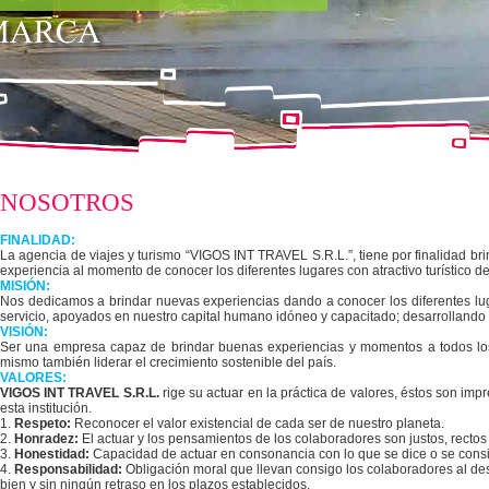
NOSOTROS
FINALIDAD:
La agencia de viajes y turismo “VIGOS INT TRAVEL S.R.L.”, tiene por finalidad brin
experiencia al momento de conocer los diferentes lugares con atractivo turístico den
MISIÓN:
Nos dedicamos a brindar nuevas experiencias dando a conocer los diferentes luga
servicio, apoyados en nuestro capital humano idóneo y capacitado; desarrollando a
VISIÓN:
Ser una empresa capaz de brindar buenas experiencias y momentos a todos los 
mismo también liderar el crecimiento sostenible del país.
VALORES:
VIGOS INT TRAVEL S.R.L.
rige su actuar en la práctica de valores, éstos son imp
esta institución.
1.
Respeto:
Reconocer el valor existencial de cada ser de nuestro planeta.
2.
Honradez:
El actuar y los pensamientos de los colaboradores son justos, rectos 
3.
Honestidad:
Capacidad de actuar en consonancia con lo que se dice o se consi
4.
Responsabilidad:
Obligación moral que llevan consigo los colaboradores al de
bien y sin ningún retraso en los plazos establecidos.